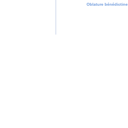
Oblature bénédictine
Montparnasse : « On vit tout
qu’il parlait tout bas et sou
même “rencontre” se renouv
D’après son biographe, Théod
625. Extrait du Dictionnaire 