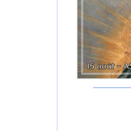
La Vierge Marie est
Saint Alphonse est l’auteur d
d’éditions partielles dont se
spiritualité, prières des saint
Il termine chaque chapitre
apparition ou d’un miracle 
Vierge dans l’Église et parmi l
Le 31 juillet 1787, vers di
image de la Vierge conservée