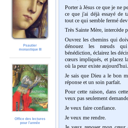
Porter à Jésus ce que je ne peux pas résoudre,
ce que j'ai déjà essayé de t
tout ce qui semble fermé d
Très Sainte Mère, in
Ouvrez les chemins qui doivent être ouverts,
dénouez les nœuds qui 
Psautier
monastique III
bénédiction, éclairez les décisions, touchez les
cœurs impliqués, et placez la
où la peur existe aujourd'hui
Je sais que Dieu a le bon moment, la bonne
réponse et un soin parfait.
Pour cette raison, dans cette neuvaine, je ne
veux pas seulement demande
Je veux faire confiance.
Je veux me rendre.
Office des lectures
pour l'année
Je veux reposer mon cœur dans la certitude