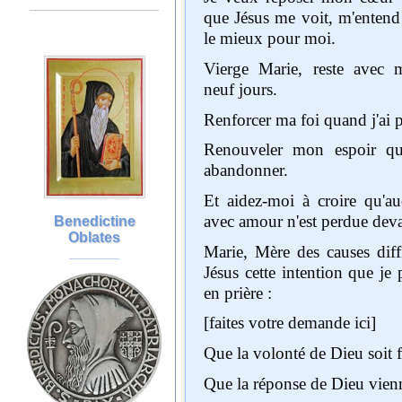
que Jésus me voit, m'entend e
le mieux pour moi.
Vierge Marie, reste avec moi pendant ces
neuf jours.
Renforcer ma foi 
Renouveler mon espoir quand je pense à
abandonner.
Et aidez-moi à croire qu'aucune prière faite
avec amour n'est perdue dev
Benedictine
Oblates
Marie, Mère des causes difficiles, présente à
________
Jésus cette intention que je 
en prière :
[faites votre demande ici]
Que la volonté de 
Que la réponse de D